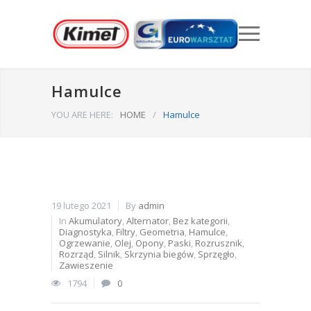
Hamulce
YOU ARE HERE:
HOME
/
Hamulce
19 lutego 2021
By
admin
In
Akumulatory
,
Alternator
,
Bez kategorii
,
Diagnostyka
,
Filtry
,
Geometria
,
Hamulce
,
Ogrzewanie
,
Olej
,
Opony
,
Paski
,
Rozrusznik
,
Rozrząd
,
Silnik
,
Skrzynia biegów
,
Sprzęgło
,
Zawieszenie
1794
0