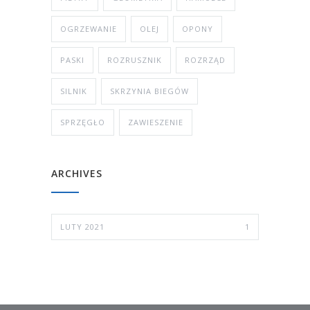
OGRZEWANIE
OLEJ
OPONY
PASKI
ROZRUSZNIK
ROZRZĄD
SILNIK
SKRZYNIA BIEGÓW
SPRZĘGŁO
ZAWIESZENIE
ARCHIVES
LUTY 2021
1